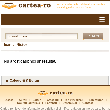
☰
Ioan L. Nistor
Nu a fost gasit nici un rezultat.
☰ Categorii & Edituri
Acasa
|
Autori
|
Edituri
|
Categorii
|
Top Vizualizari
|
Top cautari
|
Noutati Editoriale
|
Parteneri
|
Despre Noi
|
Contact
Cartea.ro - izvor de informatie beletrisitca si stintifica, catalog online de carte buna.