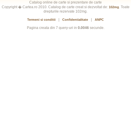
Catalog online de carte si prezentare de carte
Copyright � Cartea.ro 2010. Catalog de carte creat si dezvoltat de:
. Toate
102mg
drepturile rezervate 102mg.
|
|
Termeni si conditii
Confidentialitate
ANPC
Pagina creata din 7 query-uri in
0.0046
secunde.