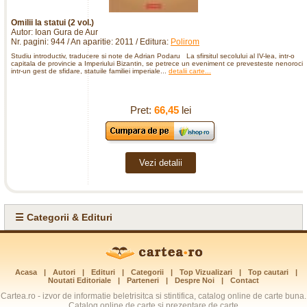
Omilii la statui (2 vol.)
Autor: Ioan Gura de Aur
Nr. pagini: 944 / An aparitie: 2011 / Editura:
Polirom
Studiu introductiv, traducere si note de Adrian Podaru La sfirsitul secolului al IV-lea, intr-o
capitala de provincie a Imperiului Bizantin, se petrece un eveniment ce prevesteste nenorociri
intr-un gest de sfidare, statuile familiei imperiale...
detalii carte...
Pret:
66,45
lei
Vezi detalii
☰ Categorii & Edituri
Acasa
|
Autori
|
Edituri
|
Categorii
|
Top Vizualizari
|
Top cautari
|
Noutati Editoriale
|
Parteneri
|
Despre Noi
|
Contact
Cartea.ro - izvor de informatie beletrisitca si stintifica, catalog online de carte buna.
Catalog online de carte si prezentare de carte