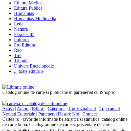
Editura Medicala
Editura Publica
Humanitas
Humanitas Multimedia
Leda
Nemira
Paralela 45
Polirom
Pro Editura
Rao
Trei
Tritonic
Univers Enciclopedic
... toate editurile
Catalog online de carte si publicatie in parteneriat cu iShop.ro
Acasa
|
Autori
|
Edituri
|
Categorii
|
Top Vizualizari
|
Top cautari
|
Noutati Editoriale
|
Parteneri
|
Despre Noi
|
Contact
Cartea.ro - izvor de informatie beletrisitca si stintifica, catalog online
de carte buna. Catalog online de carte si prezentare de carte
Copyright � Cartea.ro 2010. Catalog de carte creat si dezvoltat de: