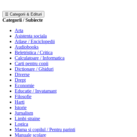
☰ Categorii & Edituri
Categorii / Subiecte
Arta
Asistenta sociala
Atlase / Enciclopedii
Audiobooks
Beletristica / Critica
Calculatoare / Informatica
Carti pentru copii
Dictionare / Ghiduri
Diverse
Drept
Economie
Educatie / Invatamant
Filosofie
Harti
Istorie
Jurnalism
Limbi straine
Logica
Mama si copilul / Pentru parinti
Manuale scolare