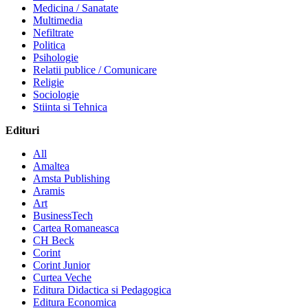
Medicina / Sanatate
Multimedia
Nefiltrate
Politica
Psihologie
Relatii publice / Comunicare
Religie
Sociologie
Stiinta si Tehnica
Edituri
All
Amaltea
Amsta Publishing
Aramis
Art
BusinessTech
Cartea Romaneasca
CH Beck
Corint
Corint Junior
Curtea Veche
Editura Didactica si Pedagogica
Editura Economica