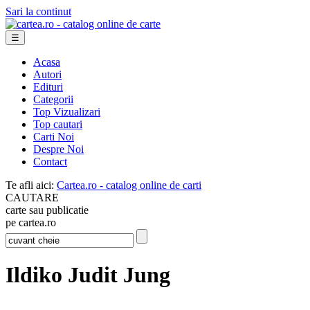
Sari la continut
☰
Acasa
Autori
Edituri
Categorii
Top Vizualizari
Top cautari
Carti Noi
Despre Noi
Contact
Te afli aici:
Cartea.ro - catalog online de carti
CAUTARE
carte sau publicatie
pe cartea.ro
Ildiko Judit Jung