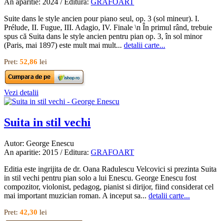
An aparitie: 2024 / Editura:
GRAFOART
Suite dans le style ancien pour piano seul, op. 3 (sol mineur). I.
Prélude, II. Fugue, III. Adagio, IV. Finale \n În primul rând, trebuie
spus că Suita dans le style ancien pentru pian op. 3, în sol minor
(Paris, mai 1897) este mult mai mult...
detalii carte...
Pret:
52,86
lei
Vezi detalii
Suita in stil vechi
Autor: George Enescu
An aparitie: 2015 / Editura:
GRAFOART
Editia este ingrijita de dr. Oana Radulescu Velcovici si prezinta Suita
in stil vechi pentru pian solo a lui Enescu. George Enescu fost
compozitor, violonist, pedagog, pianist si dirijor, fiind considerat cel
mai important muzician roman. A inceput sa...
detalii carte...
Pret:
42,30
lei