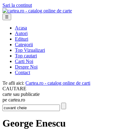
Sari la continut
☰
Acasa
Autori
Edituri
Categorii
Top Vizualizari
Top cautari
Carti Noi
Despre Noi
Contact
Te afli aici:
Cartea.ro - catalog online de carti
CAUTARE
carte sau publicatie
pe cartea.ro
George Enescu