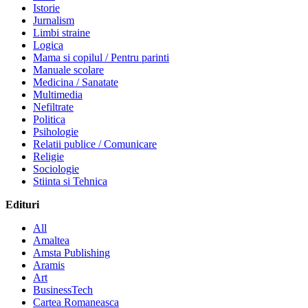
Istorie
Jurnalism
Limbi straine
Logica
Mama si copilul / Pentru parinti
Manuale scolare
Medicina / Sanatate
Multimedia
Nefiltrate
Politica
Psihologie
Relatii publice / Comunicare
Religie
Sociologie
Stiinta si Tehnica
Edituri
All
Amaltea
Amsta Publishing
Aramis
Art
BusinessTech
Cartea Romaneasca