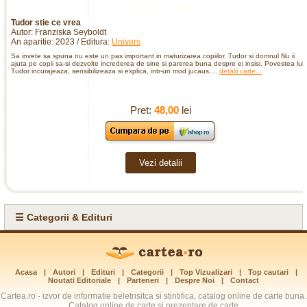
Tudor stie ce vrea
Autor: Franziska Seyboldt
An aparitie: 2023 / Editura:
Univers
Sa invete sa spuna nu este un pas important in maturizarea copiilor. Tudor si domnul Nu ii
ajuta pe copii sa-si dezvolte increderea de sine si parerea buna despre ei insisi. Povestea lui
Tudor incurajeaza, sensibilizeaza si explica, intr-un mod jucaus,...
detalii carte...
Pret:
48,00
lei
Vezi detalii
☰ Categorii & Edituri
Acasa
|
Autori
|
Edituri
|
Categorii
|
Top Vizualizari
|
Top cautari
|
Noutati Editoriale
|
Parteneri
|
Despre Noi
|
Contact
Cartea.ro - izvor de informatie beletrisitca si stintifica, catalog online de carte buna.
Catalog online de carte si prezentare de carte