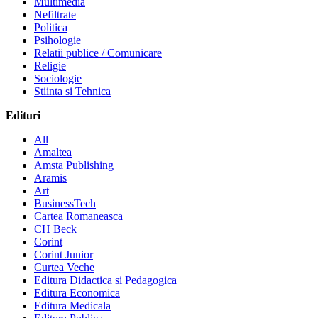
Multimedia
Nefiltrate
Politica
Psihologie
Relatii publice / Comunicare
Religie
Sociologie
Stiinta si Tehnica
Edituri
All
Amaltea
Amsta Publishing
Aramis
Art
BusinessTech
Cartea Romaneasca
CH Beck
Corint
Corint Junior
Curtea Veche
Editura Didactica si Pedagogica
Editura Economica
Editura Medicala