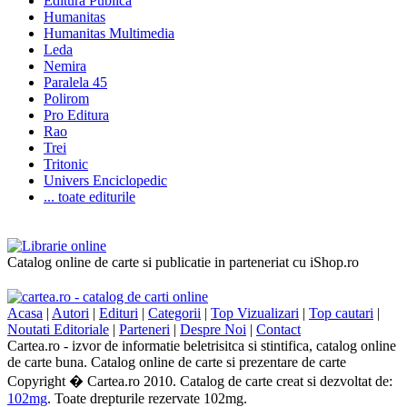
Editura Publica
Humanitas
Humanitas Multimedia
Leda
Nemira
Paralela 45
Polirom
Pro Editura
Rao
Trei
Tritonic
Univers Enciclopedic
... toate editurile
Catalog online de carte si publicatie in parteneriat cu iShop.ro
Acasa
|
Autori
|
Edituri
|
Categorii
|
Top Vizualizari
|
Top cautari
|
Noutati Editoriale
|
Parteneri
|
Despre Noi
|
Contact
Cartea.ro - izvor de informatie beletrisitca si stintifica, catalog online
de carte buna. Catalog online de carte si prezentare de carte
Copyright � Cartea.ro 2010. Catalog de carte creat si dezvoltat de:
102mg
. Toate drepturile rezervate 102mg.