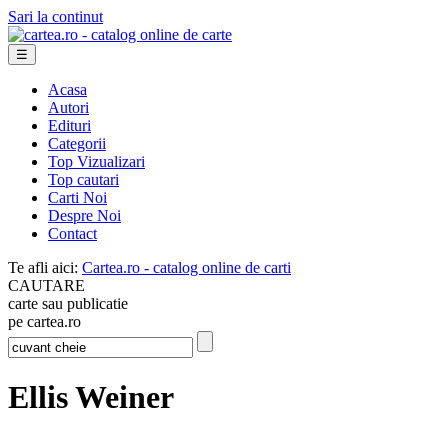
Sari la continut
☰
Acasa
Autori
Edituri
Categorii
Top Vizualizari
Top cautari
Carti Noi
Despre Noi
Contact
Te afli aici:
Cartea.ro - catalog online de carti
CAUTARE
carte sau publicatie
pe cartea.ro
Ellis Weiner