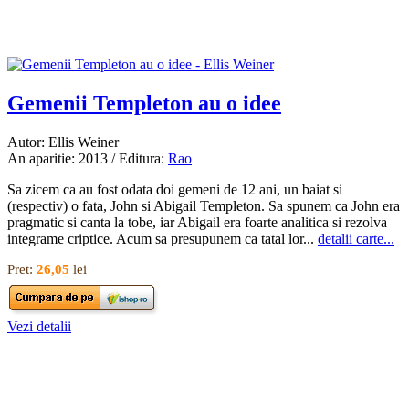
Gemenii Templeton au o idee
Autor: Ellis Weiner
An aparitie: 2013 / Editura:
Rao
Sa zicem ca au fost odata doi gemeni de 12 ani, un baiat si
(respectiv) o fata, John si Abigail Templeton. Sa spunem ca John era
pragmatic si canta la tobe, iar Abigail era foarte analitica si rezolva
integrame criptice. Acum sa presupunem ca tatal lor...
detalii carte...
Pret:
26,05
lei
Vezi detalii