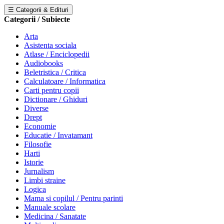
☰ Categorii & Edituri
Categorii / Subiecte
Arta
Asistenta sociala
Atlase / Enciclopedii
Audiobooks
Beletristica / Critica
Calculatoare / Informatica
Carti pentru copii
Dictionare / Ghiduri
Diverse
Drept
Economie
Educatie / Invatamant
Filosofie
Harti
Istorie
Jurnalism
Limbi straine
Logica
Mama si copilul / Pentru parinti
Manuale scolare
Medicina / Sanatate