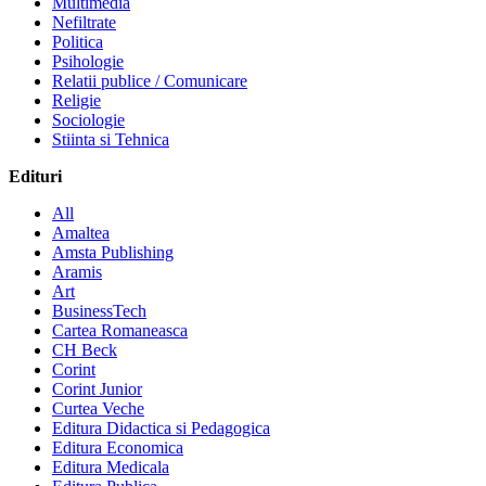
Multimedia
Nefiltrate
Politica
Psihologie
Relatii publice / Comunicare
Religie
Sociologie
Stiinta si Tehnica
Edituri
All
Amaltea
Amsta Publishing
Aramis
Art
BusinessTech
Cartea Romaneasca
CH Beck
Corint
Corint Junior
Curtea Veche
Editura Didactica si Pedagogica
Editura Economica
Editura Medicala