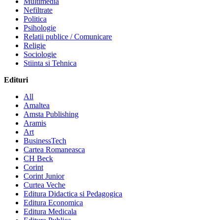
Multimedia
Nefiltrate
Politica
Psihologie
Relatii publice / Comunicare
Religie
Sociologie
Stiinta si Tehnica
Edituri
All
Amaltea
Amsta Publishing
Aramis
Art
BusinessTech
Cartea Romaneasca
CH Beck
Corint
Corint Junior
Curtea Veche
Editura Didactica si Pedagogica
Editura Economica
Editura Medicala