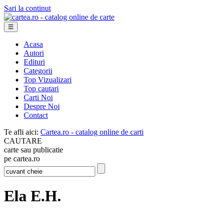
Sari la continut
☰
Acasa
Autori
Edituri
Categorii
Top Vizualizari
Top cautari
Carti Noi
Despre Noi
Contact
Te afli aici:
Cartea.ro - catalog online de carti
CAUTARE
carte sau publicatie
pe cartea.ro
Ela E.H.