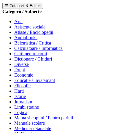
☰ Categorii & Edituri
Categorii / Subiecte
Arta
Asistenta sociala
Atlase / Enciclopedii
Audiobooks
Beletristica / Critica
Calculatoare / Informatica
Carti pentru copii
Dictionare / Ghiduri
Diverse
Drept
Economie
Educatie / Invatamant
Filosofie
Harti
Istorie
Jurnalism
Limbi straine
Logica
Mama si copilul / Pentru parinti
Manuale scolare
Medicina / Sanatate