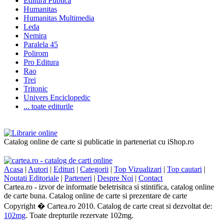
Editura Publica
Humanitas
Humanitas Multimedia
Leda
Nemira
Paralela 45
Polirom
Pro Editura
Rao
Trei
Tritonic
Univers Enciclopedic
... toate editurile
Catalog online de carte si publicatie in parteneriat cu iShop.ro
Acasa
|
Autori
|
Edituri
|
Categorii
|
Top Vizualizari
|
Top cautari
|
Noutati Editoriale
|
Parteneri
|
Despre Noi
|
Contact
Cartea.ro - izvor de informatie beletrisitca si stintifica, catalog online
de carte buna. Catalog online de carte si prezentare de carte
Copyright � Cartea.ro 2010. Catalog de carte creat si dezvoltat de:
102mg
. Toate drepturile rezervate 102mg.