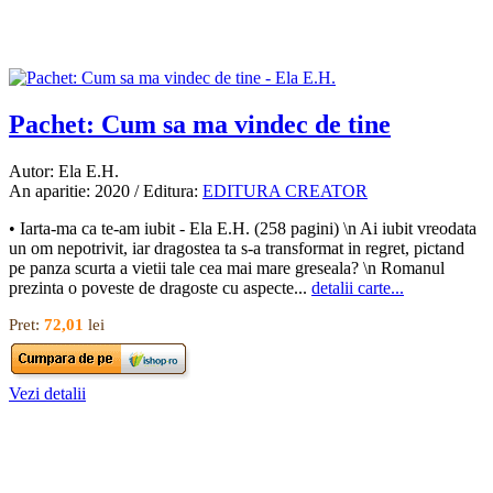
Pachet: Cum sa ma vindec de tine
Autor: Ela E.H.
An aparitie: 2020 / Editura:
EDITURA CREATOR
• Iarta-ma ca te-am iubit - Ela E.H. (258 pagini) \n Ai iubit vreodata
un om nepotrivit, iar dragostea ta s-a transformat in regret, pictand
pe panza scurta a vietii tale cea mai mare greseala? \n Romanul
prezinta o poveste de dragoste cu aspecte...
detalii carte...
Pret:
72,01
lei
Vezi detalii