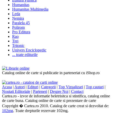
Editura Publica
Humanitas
Humanitas Multimedia
Leda
Nemira
Paralela 45
Polirom
Pro Editura
Rao
Trei
Tritonic
Univers Enciclopedic
... toate editurile
Catalog online de carte si publicatie in parteneriat cu iShop.ro
Acasa
|
Autori
|
Edituri
|
Categorii
|
Top Vizualizari
|
Top cautari
|
Noutati Editoriale
|
Parteneri
|
Despre Noi
|
Contact
Cartea.ro - izvor de informatie beletrisitca si stintifica, catalog online
de carte buna. Catalog online de carte si prezentare de carte
Copyright � Cartea.ro 2010. Catalog de carte creat si dezvoltat de:
102mg
. Toate drepturile rezervate 102mg.