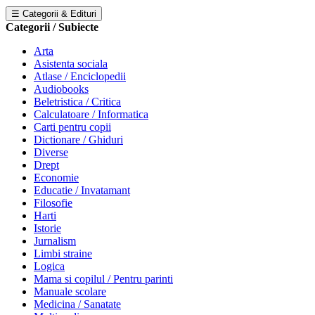
☰ Categorii & Edituri
Categorii / Subiecte
Arta
Asistenta sociala
Atlase / Enciclopedii
Audiobooks
Beletristica / Critica
Calculatoare / Informatica
Carti pentru copii
Dictionare / Ghiduri
Diverse
Drept
Economie
Educatie / Invatamant
Filosofie
Harti
Istorie
Jurnalism
Limbi straine
Logica
Mama si copilul / Pentru parinti
Manuale scolare
Medicina / Sanatate