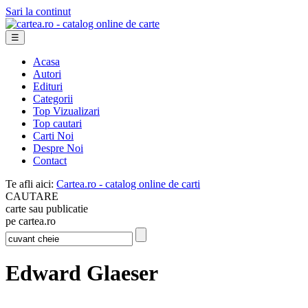
Sari la continut
☰
Acasa
Autori
Edituri
Categorii
Top Vizualizari
Top cautari
Carti Noi
Despre Noi
Contact
Te afli aici:
Cartea.ro - catalog online de carti
CAUTARE
carte sau publicatie
pe cartea.ro
Edward Glaeser