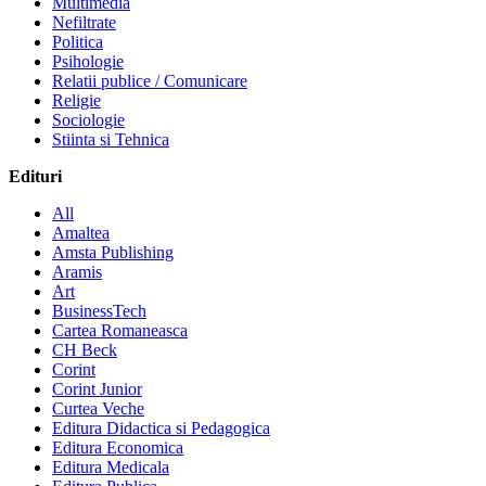
Multimedia
Nefiltrate
Politica
Psihologie
Relatii publice / Comunicare
Religie
Sociologie
Stiinta si Tehnica
Edituri
All
Amaltea
Amsta Publishing
Aramis
Art
BusinessTech
Cartea Romaneasca
CH Beck
Corint
Corint Junior
Curtea Veche
Editura Didactica si Pedagogica
Editura Economica
Editura Medicala