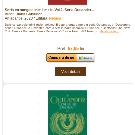
Scris cu sangele inimii mele. Vol.2. Seria Outlander....
Autor: Diana Gabaldon
An aparitie: 2023 / Editura:
Nemira
Scris cu sangele inimii mele, volumul II este a opta parte din seria Outlander. \n Descopera
seria Outlander. \n Povestea care a stat la baza serialului Outlander. • Bestseller The New
York Times • Romantic Times Reviewers' Choice Award (RT Award)...
detalii carte...
Pret:
67,65
lei
Vezi detalii