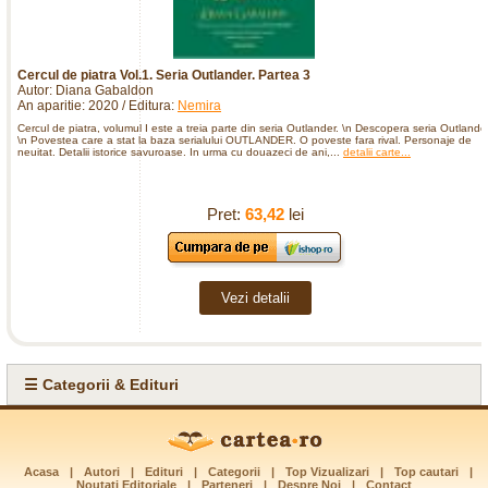
Cercul de piatra Vol.1. Seria Outlander. Partea 3
Autor: Diana Gabaldon
An aparitie: 2020 / Editura:
Nemira
Cercul de piatra, volumul I este a treia parte din seria Outlander. \n Descopera seria Outlander
\n Povestea care a stat la baza serialului OUTLANDER. O poveste fara rival. Personaje de
neuitat. Detalii istorice savuroase. In urma cu douazeci de ani,...
detalii carte...
Pret:
63,42
lei
Vezi detalii
☰ Categorii & Edituri
Acasa
|
Autori
|
Edituri
|
Categorii
|
Top Vizualizari
|
Top cautari
|
Noutati Editoriale
|
Parteneri
|
Despre Noi
|
Contact