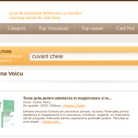
Categorii
Top Vizualizari
Top cautari
Carti Noi
UTARE
e sau publicatie
artea.ro
ina Voicu
Teste-grila pentru admiterea in magistratura si in...
Autor: Corina Voicu
An aparitie: 2023 / Editura:
Universul Juridic
Urmand structura Codului de procedura penala, lucrarea Teste-grila pentru
admiterea in magistratura si in avocatura constituie, negresit, un instrument
util de pregatire indeosebi pentru aspirantii la profesiile juridice. Rezultat al
unei ample...
detalii carte...