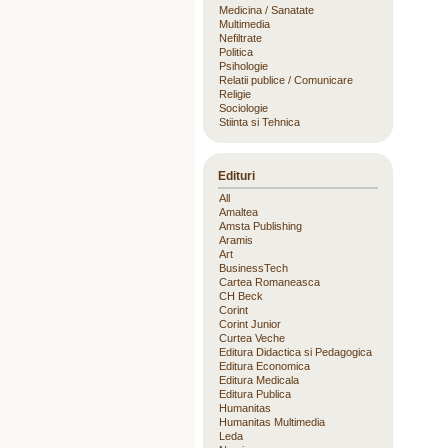
Medicina / Sanatate
Multimedia
Nefiltrate
Politica
Psihologie
Relatii publice / Comunicare
Religie
Sociologie
Stiinta si Tehnica
Edituri
All
Amaltea
Amsta Publishing
Aramis
Art
BusinessTech
Cartea Romaneasca
CH Beck
Corint
Corint Junior
Curtea Veche
Editura Didactica si Pedagogica
Editura Economica
Editura Medicala
Editura Publica
Humanitas
Humanitas Multimedia
Leda