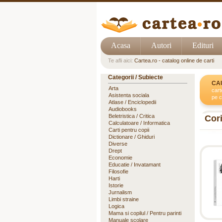
Acasa
Autori
Edituri
Te afli aici:
Cartea.ro - catalog online de carti
Categorii / Subiecte
CA
Arta
cart
Asistenta sociala
pe c
Atlase / Enciclopedii
Audiobooks
Beletristica / Critica
Cor
Calculatoare / Informatica
Carti pentru copii
Dictionare / Ghiduri
Diverse
Drept
Economie
Educatie / Invatamant
Filosofie
Harti
Istorie
Jurnalism
Limbi straine
Logica
Mama si copilul / Pentru parinti
Manuale scolare