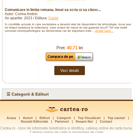
Comunicare in limba romana. Invat sa scriu si sa citesc...
Autor: Corina Andrei
An aparitie: 2023 / Editura:
Corint
In conditiile actuale in care societatea a devenit atat de dependent de tehnologie, incat ave
tot timpul tastatura la indemana, oare scrisul de mana isi mai gaseste locul? Tot mai multe
cercetari neuropsihologice au demonstrat cat de important este...
detalii carte...
Pret:
40,71
lei
Vezi detalii
☰ Categorii & Edituri
Acasa
|
Autori
|
Edituri
|
Categorii
|
Top Vizualizari
|
Top cautari
|
Noutati Editoriale
|
Parteneri
|
Despre Noi
|
Contact
Cartea.ro - izvor de informatie beletrisitca si stintifica, catalog online de carte buna.
Catalog online de carte si prezentare de carte