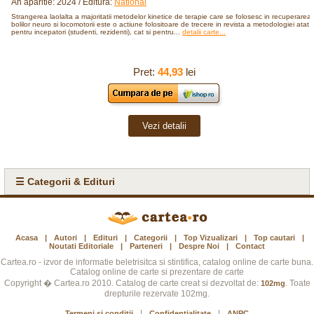
An aparitie: 2024 / Editura:
National
Strangerea laolalta a majoritatii metodelor kinetice de terapie care se folosesc in recuperarea
bolilor neuro si locomotorii este o actiune folositoare de trecere in revista a metodologiei atat
pentru incepatori (studenti, rezidenti), cat si pentru...
detalii carte...
Pret:
44,93
lei
Vezi detalii
☰ Categorii & Edituri
Acasa
|
Autori
|
Edituri
|
Categorii
|
Top Vizualizari
|
Top cautari
|
Noutati Editoriale
|
Parteneri
|
Despre Noi
|
Contact
Cartea.ro - izvor de informatie beletrisitca si stintifica, catalog online de carte buna.
Catalog online de carte si prezentare de carte
Copyright � Cartea.ro 2010. Catalog de carte creat si dezvoltat de:
. Toate
102mg
drepturile rezervate 102mg.
|
|
Termeni si conditii
Confidentialitate
ANPC