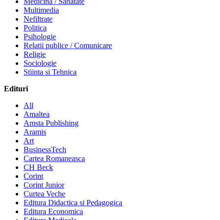
Medicina / Sanatate
Multimedia
Nefiltrate
Politica
Psihologie
Relatii publice / Comunicare
Religie
Sociologie
Stiinta si Tehnica
Edituri
All
Amaltea
Amsta Publishing
Aramis
Art
BusinessTech
Cartea Romaneasca
CH Beck
Corint
Corint Junior
Curtea Veche
Editura Didactica si Pedagogica
Editura Economica