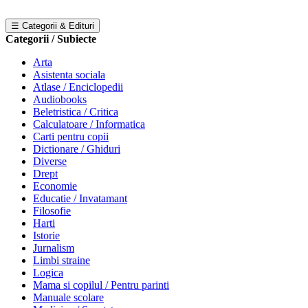
☰ Categorii & Edituri
Categorii / Subiecte
Arta
Asistenta sociala
Atlase / Enciclopedii
Audiobooks
Beletristica / Critica
Calculatoare / Informatica
Carti pentru copii
Dictionare / Ghiduri
Diverse
Drept
Economie
Educatie / Invatamant
Filosofie
Harti
Istorie
Jurnalism
Limbi straine
Logica
Mama si copilul / Pentru parinti
Manuale scolare