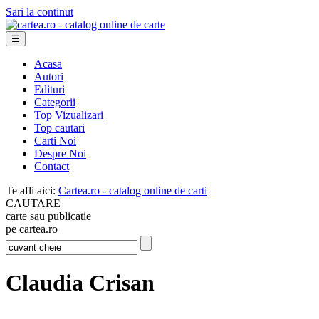
Sari la continut
☰
Acasa
Autori
Edituri
Categorii
Top Vizualizari
Top cautari
Carti Noi
Despre Noi
Contact
Te afli aici:
Cartea.ro - catalog online de carti
CAUTARE
carte sau publicatie
pe cartea.ro
Claudia Crisan