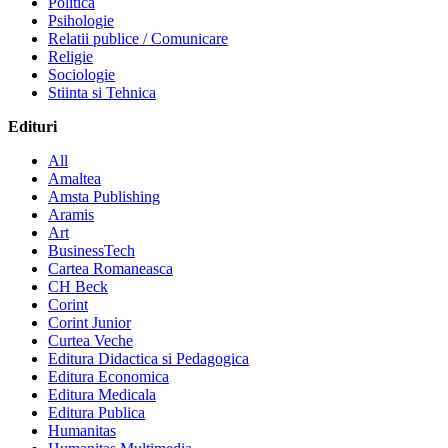
Politica
Psihologie
Relatii publice / Comunicare
Religie
Sociologie
Stiinta si Tehnica
Edituri
All
Amaltea
Amsta Publishing
Aramis
Art
BusinessTech
Cartea Romaneasca
CH Beck
Corint
Corint Junior
Curtea Veche
Editura Didactica si Pedagogica
Editura Economica
Editura Medicala
Editura Publica
Humanitas