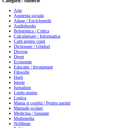
Categorii / Subiecte
Arta
Asistenta sociala
Atlase / Enciclopedii
Audiobooks
Beletristica / Critica
Calculatoare / Informatica
Carti pentru copii
Dictionare / Ghiduri
Diverse
Drept
Economie
Educatie / Invatamant
Filosofie
Harti
Istorie
Jurnalism
Limbi straine
Logica
Mama si copilul / Pentru parinti
Manuale scolare
Medicina / Sanatate
Multimedia
Nefiltrate