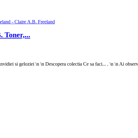
. Toner,...
nvidiei si geloziei \n \n Descopera colectia Ce sa faci... . \n \n Ai observ