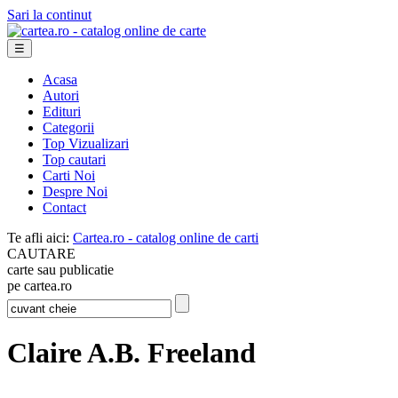
Sari la continut
☰
Acasa
Autori
Edituri
Categorii
Top Vizualizari
Top cautari
Carti Noi
Despre Noi
Contact
Te afli aici:
Cartea.ro - catalog online de carti
CAUTARE
carte sau publicatie
pe cartea.ro
Claire A.B. Freeland