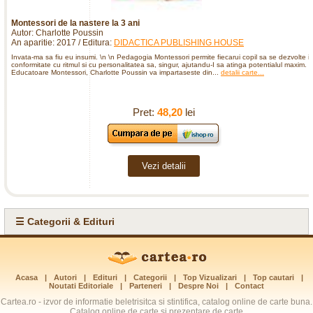
Montessori de la nastere la 3 ani
Autor: Charlotte Poussin
An aparitie: 2017 / Editura:
DIDACTICA PUBLISHING HOUSE
Invata-ma sa fiu eu insumi. \n \n Pedagogia Montessori permite fiecarui copil sa se dezvolte i
conformitate cu ritmul si cu personalitatea sa, singur, ajutandu-I sa atinga potentialul maxim.
Educatoare Montessori, Charlotte Poussin va impartaseste din...
detalii carte...
Pret:
48,20
lei
Vezi detalii
☰ Categorii & Edituri
Acasa
|
Autori
|
Edituri
|
Categorii
|
Top Vizualizari
|
Top cautari
|
Noutati Editoriale
|
Parteneri
|
Despre Noi
|
Contact
Cartea.ro - izvor de informatie beletrisitca si stintifica, catalog online de carte buna.
Catalog online de carte si prezentare de carte