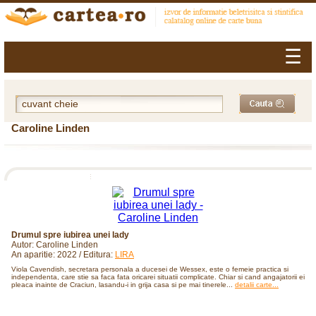
☰
Caroline Linden
Drumul spre iubirea unei lady
Autor: Caroline Linden
An aparitie: 2022 / Editura:
LIRA
Viola Cavendish, secretara personala a ducesei de Wessex, este o femeie practica si
independenta, care stie sa faca fata oricarei situatii complicate. Chiar si cand angajatorii ei
pleaca inainte de Craciun, lasandu-i in grija casa si pe mai tinerele...
detalii carte...