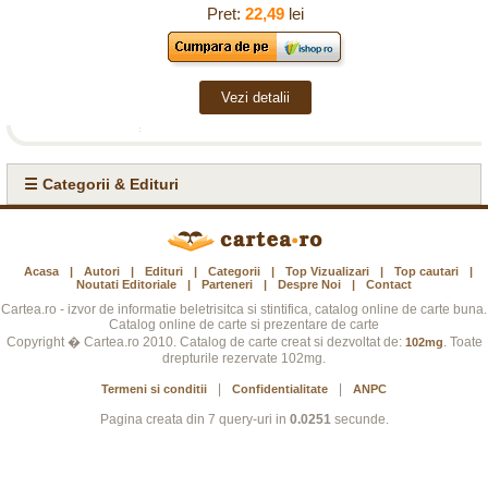
Pret:
22,49
lei
Vezi detalii
☰ Categorii & Edituri
Acasa
|
Autori
|
Edituri
|
Categorii
|
Top Vizualizari
|
Top cautari
|
Noutati Editoriale
|
Parteneri
|
Despre Noi
|
Contact
Cartea.ro - izvor de informatie beletrisitca si stintifica, catalog online de carte buna.
Catalog online de carte si prezentare de carte
Copyright � Cartea.ro 2010. Catalog de carte creat si dezvoltat de:
. Toate
102mg
drepturile rezervate 102mg.
|
|
Termeni si conditii
Confidentialitate
ANPC
Pagina creata din 7 query-uri in
0.0251
secunde.