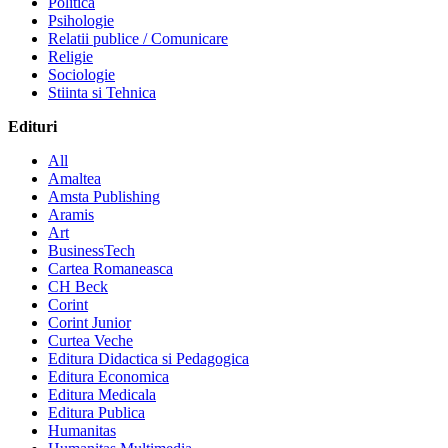
Politica
Psihologie
Relatii publice / Comunicare
Religie
Sociologie
Stiinta si Tehnica
Edituri
All
Amaltea
Amsta Publishing
Aramis
Art
BusinessTech
Cartea Romaneasca
CH Beck
Corint
Corint Junior
Curtea Veche
Editura Didactica si Pedagogica
Editura Economica
Editura Medicala
Editura Publica
Humanitas