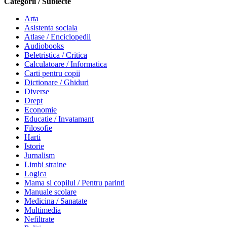
Categorii / Subiecte
Arta
Asistenta sociala
Atlase / Enciclopedii
Audiobooks
Beletristica / Critica
Calculatoare / Informatica
Carti pentru copii
Dictionare / Ghiduri
Diverse
Drept
Economie
Educatie / Invatamant
Filosofie
Harti
Istorie
Jurnalism
Limbi straine
Logica
Mama si copilul / Pentru parinti
Manuale scolare
Medicina / Sanatate
Multimedia
Nefiltrate