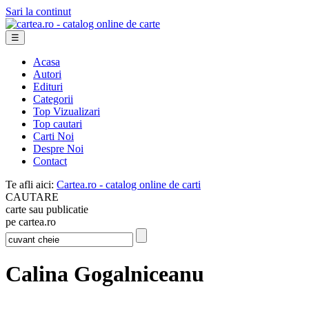
Sari la continut
☰
Acasa
Autori
Edituri
Categorii
Top Vizualizari
Top cautari
Carti Noi
Despre Noi
Contact
Te afli aici:
Cartea.ro - catalog online de carti
CAUTARE
carte sau publicatie
pe cartea.ro
Calina Gogalniceanu