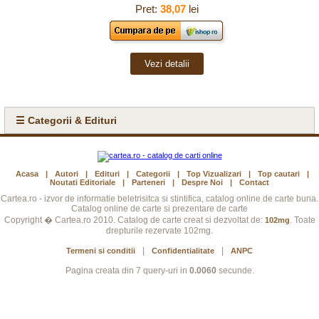
Pret:
38,07
lei
Vezi detalii
☰ Categorii & Edituri
Acasa
|
Autori
|
Edituri
|
Categorii
|
Top Vizualizari
|
Top cautari
|
Noutati Editoriale
|
Parteneri
|
Despre Noi
|
Contact
Cartea.ro - izvor de informatie beletrisitca si stintifica, catalog online de carte buna.
Catalog online de carte si prezentare de carte
Copyright � Cartea.ro 2010. Catalog de carte creat si dezvoltat de:
. Toate
102mg
drepturile rezervate 102mg.
|
|
Termeni si conditii
Confidentialitate
ANPC
Pagina creata din 7 query-uri in
0.0060
secunde.