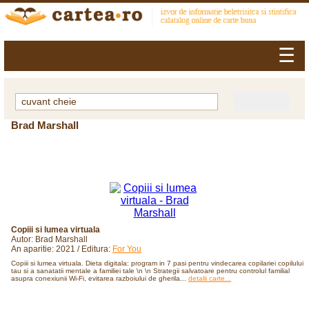
☰
Brad Marshall
Copiii si lumea virtuala
Autor: Brad Marshall
An aparitie: 2021 / Editura:
For You
Copiii si lumea virtuala. Dieta digitala: program in 7 pasi pentru vindecarea copilariei copilului
tau si a sanatatii mentale a familiei tale \n \n Strategii salvatoare pentru controlul familial
asupra conexiunii Wi-Fi, evitarea razboiului de gherila...
detalii carte...