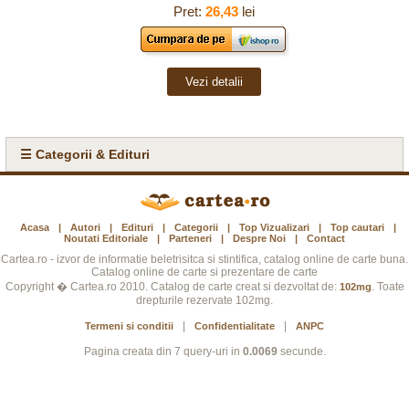
Pret:
26,43
lei
Vezi detalii
☰ Categorii & Edituri
Acasa
|
Autori
|
Edituri
|
Categorii
|
Top Vizualizari
|
Top cautari
|
Noutati Editoriale
|
Parteneri
|
Despre Noi
|
Contact
Cartea.ro - izvor de informatie beletrisitca si stintifica, catalog online de carte buna.
Catalog online de carte si prezentare de carte
Copyright � Cartea.ro 2010. Catalog de carte creat si dezvoltat de:
. Toate
102mg
drepturile rezervate 102mg.
|
|
Termeni si conditii
Confidentialitate
ANPC
Pagina creata din 7 query-uri in
0.0069
secunde.