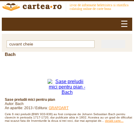
☰
Bach
Sase preludii mici pentru pian
Autor: Bach
An aparitie: 2013 / Editura:
GRAFOART
Cele 6 mici preludii (BWV 933-938) au fost compuse de Johann Sebastian Bach pentru
clavecin in perioada 1717-1720, dar publicate abia in 1802. Acestea au un grad de dificultate
mai scazut fata de Inventiunile la doua si trei voci, dar mai apropiat de...
detalii carte...