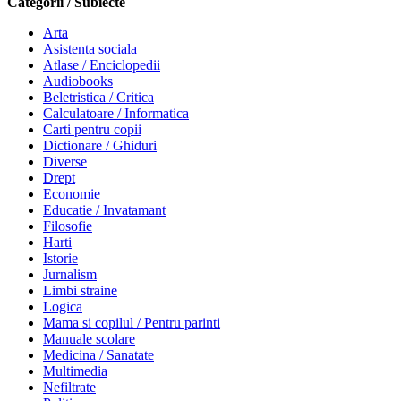
Categorii / Subiecte
Arta
Asistenta sociala
Atlase / Enciclopedii
Audiobooks
Beletristica / Critica
Calculatoare / Informatica
Carti pentru copii
Dictionare / Ghiduri
Diverse
Drept
Economie
Educatie / Invatamant
Filosofie
Harti
Istorie
Jurnalism
Limbi straine
Logica
Mama si copilul / Pentru parinti
Manuale scolare
Medicina / Sanatate
Multimedia
Nefiltrate