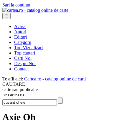
Sari la continut
☰
Acasa
Autori
Edituri
Categorii
Top Vizualizari
Top cautari
Carti Noi
Despre Noi
Contact
Te afli aici:
Cartea.ro - catalog online de carti
CAUTARE
carte sau publicatie
pe cartea.ro
Axie Oh