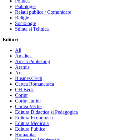
Politica
Psihologie
Relatii publice / Comunicare
Religie
Sociologie
Stiinta si Tehnica
Edituri
All
Amaltea
Amsta Publishing
Aramis
Art
BusinessTech
Cartea Romaneasca
CH Beck
Corint
Corint Junior
Curtea Veche
Editura Didactica si Pedagogica
Editura Economica
Editura Medicala
Editura Publica
Humanitas