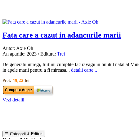
Fata care a cazut in adancurile marii
Autor: Axie Oh
An aparitie: 2023 / Editura:
Trei
De generatii intregi, furtuni cumplite fac ravagii in tinutul natal al M
in apele marii pentru a fi mireasa...
detalii carte...
Pret:
49,22
lei
Vezi detalii
☰ Categorii & Edituri