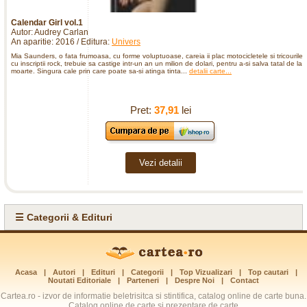
Calendar Girl vol.1
Autor: Audrey Carlan
An aparitie: 2016 / Editura:
Univers
Mia Saunders, o fata frumoasa, cu forme voluptuoase, careia ii plac motocicletele si tricourile
cu inscriptii rock, trebuie sa castige intr-un an un milion de dolari, pentru a-si salva tatal de la
moarte. Singura cale prin care poate sa-si atinga tinta...
detalii carte...
Pret:
37,91
lei
Vezi detalii
☰ Categorii & Edituri
Acasa
|
Autori
|
Edituri
|
Categorii
|
Top Vizualizari
|
Top cautari
|
Noutati Editoriale
|
Parteneri
|
Despre Noi
|
Contact
Cartea.ro - izvor de informatie beletrisitca si stintifica, catalog online de carte buna.
Catalog online de carte si prezentare de carte