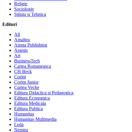
Religie
Sociologie
Stiinta si Tehnica
Edituri
All
Amaltea
Amsta Publishing
Aramis
Art
BusinessTech
Cartea Romaneasca
CH Beck
Corint
Corint Junior
Curtea Veche
Editura Didactica si Pedagogica
Editura Economica
Editura Medicala
Editura Publica
Humanitas
Humanitas Multimedia
Leda
Nemira