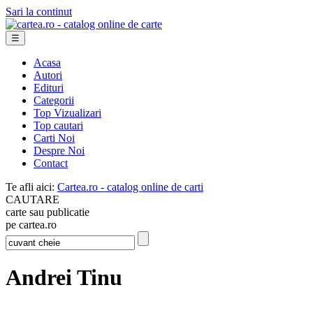
Sari la continut
☰
Acasa
Autori
Edituri
Categorii
Top Vizualizari
Top cautari
Carti Noi
Despre Noi
Contact
Te afli aici:
Cartea.ro - catalog online de carti
CAUTARE
carte sau publicatie
pe cartea.ro
Andrei Tinu