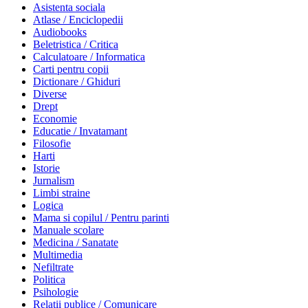
Asistenta sociala
Atlase / Enciclopedii
Audiobooks
Beletristica / Critica
Calculatoare / Informatica
Carti pentru copii
Dictionare / Ghiduri
Diverse
Drept
Economie
Educatie / Invatamant
Filosofie
Harti
Istorie
Jurnalism
Limbi straine
Logica
Mama si copilul / Pentru parinti
Manuale scolare
Medicina / Sanatate
Multimedia
Nefiltrate
Politica
Psihologie
Relatii publice / Comunicare