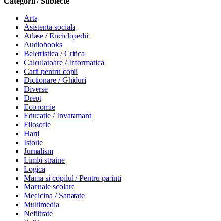
Categorii / Subiecte
Arta
Asistenta sociala
Atlase / Enciclopedii
Audiobooks
Beletristica / Critica
Calculatoare / Informatica
Carti pentru copii
Dictionare / Ghiduri
Diverse
Drept
Economie
Educatie / Invatamant
Filosofie
Harti
Istorie
Jurnalism
Limbi straine
Logica
Mama si copilul / Pentru parinti
Manuale scolare
Medicina / Sanatate
Multimedia
Nefiltrate