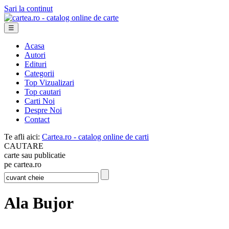
Sari la continut
☰
Acasa
Autori
Edituri
Categorii
Top Vizualizari
Top cautari
Carti Noi
Despre Noi
Contact
Te afli aici:
Cartea.ro - catalog online de carti
CAUTARE
carte sau publicatie
pe cartea.ro
Ala Bujor