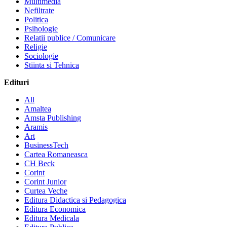
Multimedia
Nefiltrate
Politica
Psihologie
Relatii publice / Comunicare
Religie
Sociologie
Stiinta si Tehnica
Edituri
All
Amaltea
Amsta Publishing
Aramis
Art
BusinessTech
Cartea Romaneasca
CH Beck
Corint
Corint Junior
Curtea Veche
Editura Didactica si Pedagogica
Editura Economica
Editura Medicala