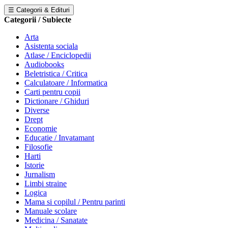
☰ Categorii & Edituri
Categorii / Subiecte
Arta
Asistenta sociala
Atlase / Enciclopedii
Audiobooks
Beletristica / Critica
Calculatoare / Informatica
Carti pentru copii
Dictionare / Ghiduri
Diverse
Drept
Economie
Educatie / Invatamant
Filosofie
Harti
Istorie
Jurnalism
Limbi straine
Logica
Mama si copilul / Pentru parinti
Manuale scolare
Medicina / Sanatate