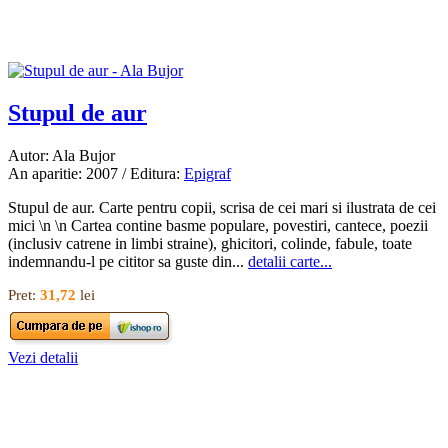
Stupul de aur
Autor: Ala Bujor
An aparitie: 2007 / Editura:
Epigraf
Stupul de aur. Carte pentru copii, scrisa de cei mari si ilustrata de cei
mici \n \n Cartea contine basme populare, povestiri, cantece, poezii
(inclusiv catrene in limbi straine), ghicitori, colinde, fabule, toate
indemnandu-l pe cititor sa guste din...
detalii carte...
Pret:
31,72
lei
Vezi detalii