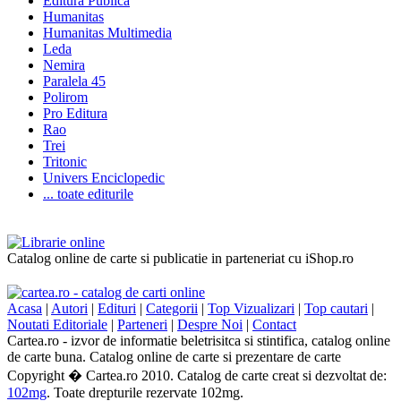
Editura Publica
Humanitas
Humanitas Multimedia
Leda
Nemira
Paralela 45
Polirom
Pro Editura
Rao
Trei
Tritonic
Univers Enciclopedic
... toate editurile
Catalog online de carte si publicatie in parteneriat cu iShop.ro
Acasa
|
Autori
|
Edituri
|
Categorii
|
Top Vizualizari
|
Top cautari
|
Noutati Editoriale
|
Parteneri
|
Despre Noi
|
Contact
Cartea.ro - izvor de informatie beletrisitca si stintifica, catalog online
de carte buna. Catalog online de carte si prezentare de carte
Copyright � Cartea.ro 2010. Catalog de carte creat si dezvoltat de:
102mg
. Toate drepturile rezervate 102mg.