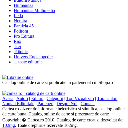
Editura Publica
Humanitas
Humanitas Multimedia
Leda
Nemira
Paralela 45
Polirom
Pro Editura
Rao
Trei
Tritonic
Univers Enciclopedic
... toate editurile
Catalog online de carte si publicatie in parteneriat cu iShop.ro
Acasa
|
Autori
|
Edituri
|
Categorii
|
Top Vizualizari
|
Top cautari
|
Noutati Editoriale
|
Parteneri
|
Despre Noi
|
Contact
Cartea.ro - izvor de informatie beletrisitca si stintifica, catalog online
de carte buna. Catalog online de carte si prezentare de carte
Copyright � Cartea.ro 2010. Catalog de carte creat si dezvoltat de:
102mg
. Toate drepturile rezervate 102mg.