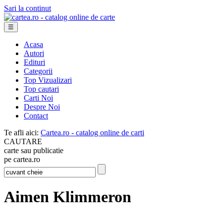
Sari la continut
☰
Acasa
Autori
Edituri
Categorii
Top Vizualizari
Top cautari
Carti Noi
Despre Noi
Contact
Te afli aici:
Cartea.ro - catalog online de carti
CAUTARE
carte sau publicatie
pe cartea.ro
Aimen Klimmeron