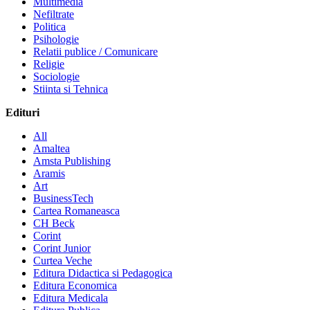
Multimedia
Nefiltrate
Politica
Psihologie
Relatii publice / Comunicare
Religie
Sociologie
Stiinta si Tehnica
Edituri
All
Amaltea
Amsta Publishing
Aramis
Art
BusinessTech
Cartea Romaneasca
CH Beck
Corint
Corint Junior
Curtea Veche
Editura Didactica si Pedagogica
Editura Economica
Editura Medicala