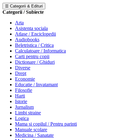
☰ Categorii & Edituri
Categorii / Subiecte
Arta
Asistenta sociala
Atlase / Enciclopedii
Audiobooks
Beletristica / Critica
Calculatoare / Informatica
Carti pentru copii
Dictionare / Ghiduri
Diverse
Drept
Economie
Educatie / Invatamant
Filosofie
Harti
Istorie
Jurnalism
Limbi straine
Logica
Mama si copilul / Pentru parinti
Manuale scolare
Medicina / Sanatate