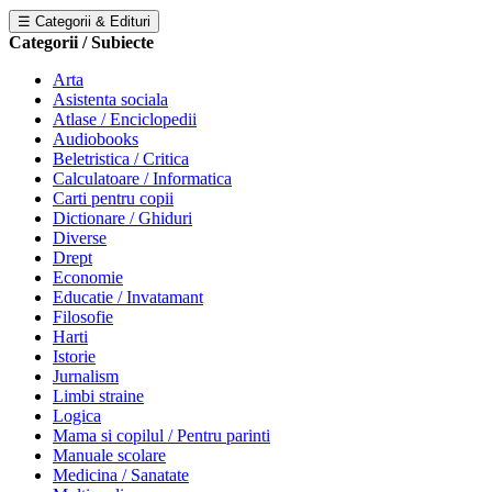
☰ Categorii & Edituri
Categorii / Subiecte
Arta
Asistenta sociala
Atlase / Enciclopedii
Audiobooks
Beletristica / Critica
Calculatoare / Informatica
Carti pentru copii
Dictionare / Ghiduri
Diverse
Drept
Economie
Educatie / Invatamant
Filosofie
Harti
Istorie
Jurnalism
Limbi straine
Logica
Mama si copilul / Pentru parinti
Manuale scolare
Medicina / Sanatate