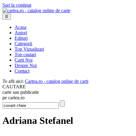
Sari la continut
☰
Acasa
Autori
Edituri
Categorii
Top Vizualizari
Top cautari
Carti Noi
Despre Noi
Contact
Te afli aici:
Cartea.ro - catalog online de carti
CAUTARE
carte sau publicatie
pe cartea.ro
Adriana Stefanel