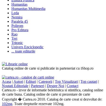
Editura Publica
Humanitas
Humanitas Multimedia
Leda
Nemira
Paralela 45
Polirom
Pro Editura
Rao
Trei
Tritonic
Univers Enciclopedic
... toate editurile
Catalog online de carte si publicatie in parteneriat cu iShop.ro
Acasa
|
Autori
|
Edituri
|
Categorii
|
Top Vizualizari
|
Top cautari
|
Noutati Editoriale
|
Parteneri
|
Despre Noi
|
Contact
Cartea.ro - izvor de informatie beletrisitca si stintifica, catalog online
de carte buna. Catalog online de carte si prezentare de carte
Copyright � Cartea.ro 2010. Catalog de carte creat si dezvoltat de:
102mg
. Toate drepturile rezervate 102mg.