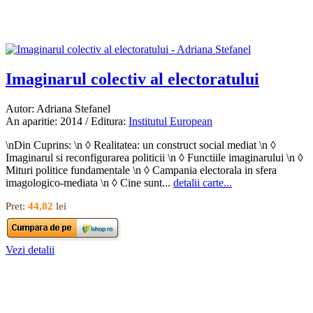
Imaginarul colectiv al electoratului
Autor: Adriana Stefanel
An aparitie: 2014 / Editura:
Institutul European
\nDin Cuprins: \n ◊ Realitatea: un construct social mediat \n ◊
Imaginarul si reconfigurarea politicii \n ◊ Functiile imaginarului \n ◊
Mituri politice fundamentale \n ◊ Campania electorala in sfera
imagologico-mediata \n ◊ Cine sunt...
detalii carte...
Pret:
44,82
lei
Vezi detalii