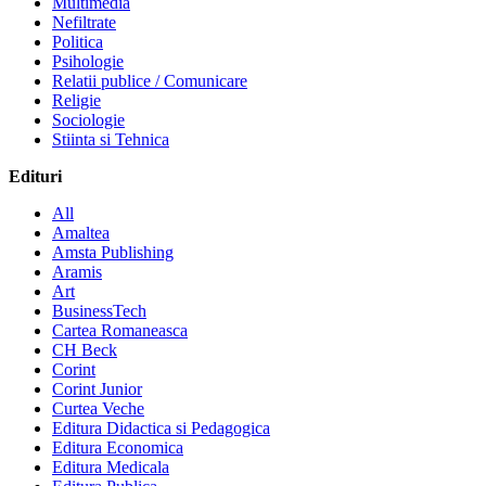
Multimedia
Nefiltrate
Politica
Psihologie
Relatii publice / Comunicare
Religie
Sociologie
Stiinta si Tehnica
Edituri
All
Amaltea
Amsta Publishing
Aramis
Art
BusinessTech
Cartea Romaneasca
CH Beck
Corint
Corint Junior
Curtea Veche
Editura Didactica si Pedagogica
Editura Economica
Editura Medicala