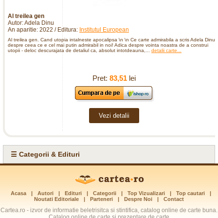
Al treilea gen
Autor: Adela Dinu
An aparitie: 2022 / Editura:
Institutul European
Al treilea gen. Cand utopia intalneste apocalipsa \n \n Ce carte admirabila a scris Adela Dinu
despre ceea ce e cel mai putin admirabil in noi! Adica despre vointa noastra de a construi
utopii - deloc descurajata de detaliul ca, absolut intotdeauna,...
detalii carte...
Pret:
83,51
lei
Vezi detalii
☰ Categorii & Edituri
Acasa
|
Autori
|
Edituri
|
Categorii
|
Top Vizualizari
|
Top cautari
|
Noutati Editoriale
|
Parteneri
|
Despre Noi
|
Contact
Cartea.ro - izvor de informatie beletrisitca si stintifica, catalog online de carte buna.
Catalog online de carte si prezentare de carte