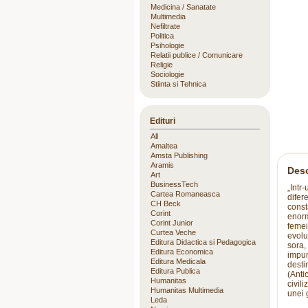
Medicina / Sanatate
Multimedia
Nefiltrate
Politica
Psihologie
Relatii publice / Comunicare
Religie
Sociologie
Stiinta si Tehnica
Edituri
All
Amaltea
Amsta Publishing
Aramis
Desc
Art
BusinessTech
„Intr
Cartea Romaneasca
difer
CH Beck
const
Corint
enorm
Corint Junior
femei
Curtea Veche
evolu
Editura Didactica si Pedagogica
sora,
Editura Economica
impun
Editura Medicala
destin
Editura Publica
(Anti
Humanitas
civili
Humanitas Multimedia
unei g
Leda