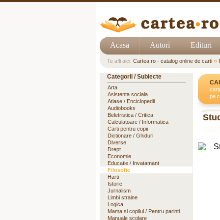
Acasa
Autori
Edituri
»
Te afli aici:
Cartea.ro - catalog online de carti
Categorii / Subiecte
CA
Arta
cart
Asistenta sociala
pe c
Atlase / Enciclopedii
Audiobooks
Beletristica / Critica
Stud
Calculatoare / Informatica
Carti pentru copii
Dictionare / Ghiduri
Diverse
Drept
Economie
Educatie / Invatamant
Filosofie
Harti
Istorie
Jurnalism
Limbi straine
Logica
Mama si copilul / Pentru parinti
Manuale scolare