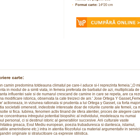
Format carte:
14*20 cm
riere carte:
-un camin predomina totdeauna climatul pe care-l aduce si-l reprezinta femeia.'„O 
enta in modul de a simti viata, in femeia preferata de barbatul de azi, multiplicata de
anta influentei sale si de numarul crescand de camine in care se repeta, are ca rezu
a modificare istorica, observata la cate treizeci de ani.' Jose Ortega Y Gasset„Fem
e' actioneaza, in viziunea rationala si prudenta a lui Ortega y Gasset, ca forta major
tia societatii omenesti, indeobste interesate doar de rolurile curente ale femeii, ca
 sotie si fiica. Iubirea, fenomen activ tinand de sfera atentiei, proces de alegere care
e concentrarea intregului potential biopsihic al individului, modeleaza nu numai
ul personal, ci si destinul istoric al generatiilor succesive. Arii culturale vaste
chitatea greaca, Evul Mediu european, poezia trubaduresca si dantesca, islamul,
zatiile amerindiene etc.) intra in atentia filozofului ca material argumentativ in servici
andiri originale si stralucitoare ca expresie stilistica.