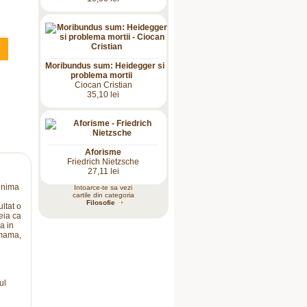
Moribundus sum: Heidegger si
problema mortii
Ciocan Cristian
35,10 lei
Aforisme
Friedrich Nietzsche
27,11 lei
minima
Intoarce-te sa vezi
cartile din categoria
Filosofie
ltat o
eia ca
a in
 mama,
ul