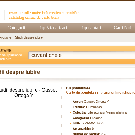
Categorii
Top Vizualizari
Top cautari
Carti Noi
»
Filosofie
Studii despre iubire
UTARE
e sau publicatie
artea.ro
ii despre iubire
Disponibilitate:
Carte disponibila in libraria online ishop.r
Autor:
Gasset Ortega Y
Editura:
Humanitas
Colectia:
Literatura si Memorialistica
Categoria:
Filosofie
ISBN:
973-50-1370-3
An aparitie:
0
Numar de pagini:
252